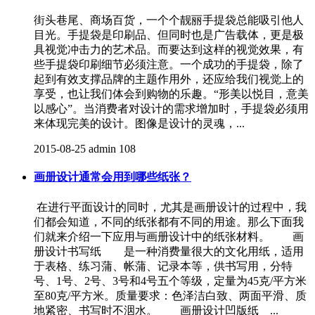
街头巷尾、商场百货，一个个靓丽手提袋总能吸引他人
目光。手提袋是印刷品、但同时也是广告载体，更是极
具视觉冲击力的艺术品。而要达到这样的视觉效果，有
些手提袋印刷细节必须注意。一个成功的手提袋，除了
起到有效支撑品牌的主题作用外，还应给我们视觉上的
享受，也让我们体会到购物的乐趣。“形美以悦目，意美
以感心”。当消费者对设计的需求增加时，手提袋必须用
来体现完美的设计。图像是设计的灵魂，...
2015-08-25
admin
108
画册设计通常会用到哪些纸张？
在进行平面设计的同时，尤其是画册设计的过程中，我
们都会知道，不同的纸张都有不同的用途。那么下面我
们就来介绍一下应用与画册设计中的纸张材料。 画
册设计书写纸 是一种消费量很大的文化用纸，适用
于表格、练习蒲、帐蒲、记录本等，供书写用，分特
号、1号、2号、3号和4号五个等级，定量为45克/平方米
至80克/平方米。质量要求：色泽洁白致、两面平滑、质
地紧密、书写时不洇水。 画册设计凹版纸 ...